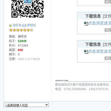
扣
下载信息
[文
点击浏览该文件
加好友
发短信
扣
等级：辅导员
帖子：
52849
下载信息
[文
积分：671964
威望：
600
点击浏览该文
精华：0
扣
注册：
2005-1-13 7:48:00
德信诚培训为客户经营提供综合全面培训
电话：0755-25585689、13923767579、1