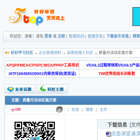
欢迎您：游客！请先
登录
或
注册
|
管理培训
|
管理咨询
|
下载金币充值
|
搜索
好好学习社区
→
企业管理资料
→
品质经理人社区
→ 质量月活动实施方案
APQP/FMEA/CP/SPC/MSA/PPAP工具培训
VDA6.3过程审核和VDA6.5产
IATF16949/ISO9001内审员培训(发双证)
TWI优秀班组长训练营
主题：质量月活动实施方案
qs100
|
信息
|
搜索
|
主页
下载信息
[文
点击浏览该文