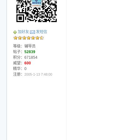
加好友
发短信
等级：辅导员
帖子：
52839
积分：671854
威望：
600
精华：0
注册：
2005-1-13 7:48:00