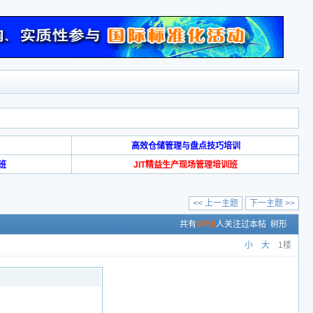
高效仓储管理与盘点技巧培训
班
JIT精益生产现场管理培训班
<< 上一主题
下一主题 >>
共有
9765
人关注过本帖
树形
小
大
1楼