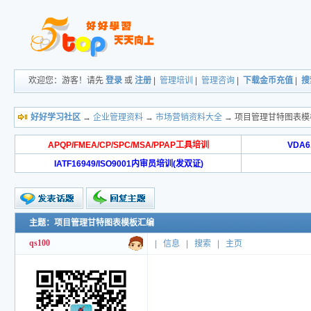
欢迎您：游客！请先
登录
或
注册
|
管理培训
|
管理咨询
|
下载金币充值
|
搜
好好学习社区
→
企业管理资料
→
市场营销资料大全
→ 项目管理甘特图表模
APQP/FMEA/CP/SPC/MSA/PPAP工具培训
VDA
IATF16949/ISO9001内审员培训(发双证)
主题：项目管理甘特图表模板汇编
qs100
|
信息
|
搜索
|
主页