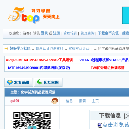
欢迎您：游客！请先
登录
或
注册
|
管理培训
|
管理咨询
|
下载金币充值
|
搜索
好好学习社区
→
体系认证咨询资料
→
实验室认证认可
→ 化学试剂药品管理
APQP/FMEA/CP/SPC/MSA/PPAP工具培训
VDA6.3过程审核和VDA6.5产
IATF16949/ISO9001内审员培训(发双证)
TWI优秀班组长训练营
主题：化学试剂药品管理规范
qs100
|
信息
|
搜索
|
主页
下载信息
[
点击浏览该