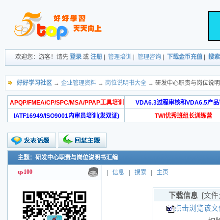
欢迎您：游客！请先
登录
或
注册
|
管理培训
|
管理咨询
|
下载金币充值
|
搜索
好好学习社区
→
企业管理资料
→
岗位说明书大全
→ 研发中心职责与岗位说
APQP/FMEA/CP/SPC/MSA/PPAP工具培训
VDA6.3过程审核和VDA6.5产
IATF16949/ISO9001内审员培训(发双证)
TWI优秀班组长训练营
主题：研发中心职责与岗位说明书汇编
qs100
|
信息
|
搜索
|
主页
下载信息
[文件
点击浏览该文件