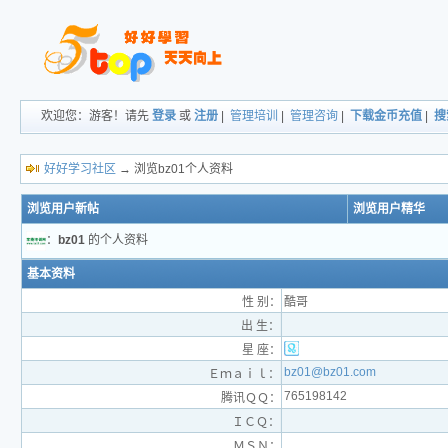
欢迎您：游客！请先
登录
或
注册
|
管理培训
|
管理咨询
|
下载金币充值
|
搜
好好学习社区
→ 浏览bz01个人资料
浏览用户新帖
浏览用户精华
：
bz01
的个人资料
基本资料
性 别：
酷哥
出 生：
星 座：
bz01@bz01.com
Ｅｍａｉｌ：
765198142
腾讯ＱＱ：
ＩＣＱ：
ＭＳＮ：