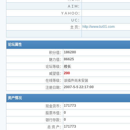
ＡＩＭ：
ＹＡＨＯＯ：
ＵＣ：
http://www.bz01.com
主 页：
论坛属性
186280
积分值：
86625
魅力值：
论坛等级：
校长
200
威望值：
在线等级：
该插件尚未安装
2007-5-5 22:17:00
注册日期：
资产情况
171773
现金货币：
0
股票市值：
0
银行存款：
171773
总 资 产：