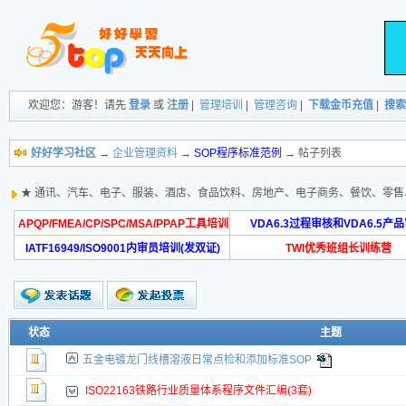
欢迎您：游客！请先
登录
或
注册
|
管理培训
|
管理咨询
|
下载金币充值
|
搜索
好好学习社区
→
企业管理资料
→
SOP程序标准范例
→ 帖子列表
★ 通讯、汽车、电子、服装、酒店、食品饮料、房地产、电子商务、餐饮、零
APQP/FMEA/CP/SPC/MSA/PPAP工具培训
VDA6.3过程审核和VDA6.5产
IATF16949/ISO9001内审员培训(发双证)
TWI优秀班组长训练营
状态
主题
五金电镀龙门线槽溶液日常点检和添加标准SOP
ISO22163铁路行业质量体系程序文件汇编(3套)