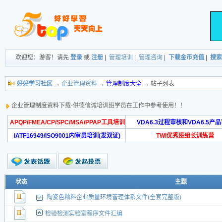
欢迎您：游客！请先
登录
或
注册
|
管理培训
|
管理咨询
|
下载金币充值
|
搜索
好好学习社区
→
企业管理资料
→
管理制度大全
→ 帖子列表
企业管理制度资料下载-供德信诚培训班学员在工作中参考使用！！
APQP/FMEA/CP/SPC/MSA/PPAP工具培训
VDA6.3过程审核和VDA6.5产
IATF16949/ISO9001内审员培训(发双证)
TWI优秀班组长训练营
状态
主题
陶瓷色釉料企业质量环境管理体系文件(全套完整版)
检验检测实验室程序文件汇编