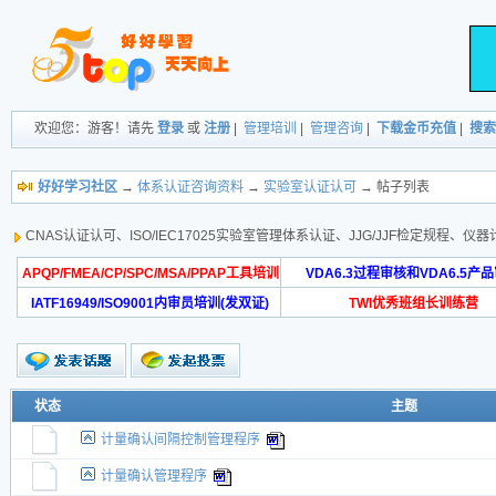
欢迎您：游客！请先
登录
或
注册
|
管理培训
|
管理咨询
|
下载金币充值
|
搜索
好好学习社区
→
体系认证咨询资料
→
实验室认证认可
→ 帖子列表
CNAS认证认可、ISO/IEC17025实验室管理体系认证、JJG/JJF检定规程、仪器计
APQP/FMEA/CP/SPC/MSA/PPAP工具培训
VDA6.3过程审核和VDA6.5产
IATF16949/ISO9001内审员培训(发双证)
TWI优秀班组长训练营
状态
主题
计量确认间隔控制管理程序
计量确认管理程序